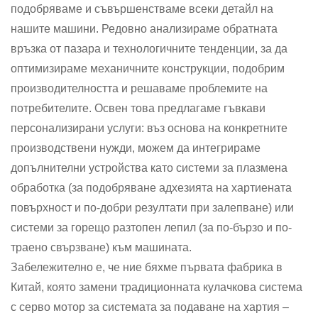
подобряваме и съвършенстваме всеки детайл на
нашите машини. Редовно анализираме обратната
връзка от пазара и технологичните тенденции, за да
оптимизираме механичните конструкции, подобрим
производителността и решаваме проблемите на
потребителите. Освен това предлагаме гъвкави
персонализирани услуги: въз основа на конкретните
производствени нужди, можем да интегрираме
допълнителни устройства като системи за плазмена
обработка (за подобряване адхезията на хартиената
повърхност и по-добри резултати при залепване) или
системи за горещо разтопен лепил (за по-бързо и по-
траено свързване) към машината.
Забележително е, че ние бяхме първата фабрика в
Китай, която замени традиционната кулачкова система
с серво мотор за системата за подаване на хартия –