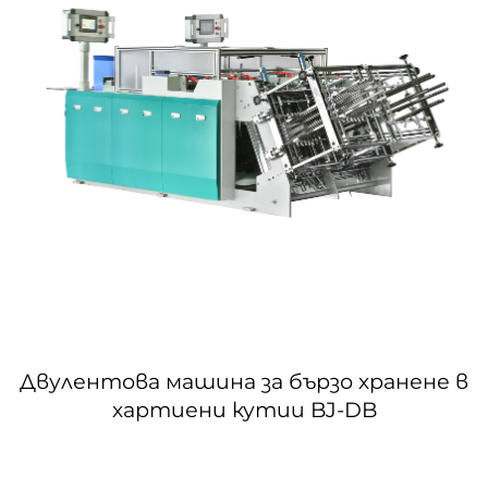
Двулентова машина за бързо хранене в
хартиени кутии BJ-DB