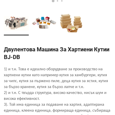
Двулентова Машина За Хартиени Кутии
BJ-DB
1) и т.н. Това е идеално оборудване за производство на
хартиени кутии като например кутия за хамбургери, кутия
за чипс, кутия за пържено пиле, деца
кутия за ястия, кутия
за бързо хранене, кутия за бързо лапче и т.н.
2) и т.н. С твърда структура, високо качество, нисък шум и
висока ефективност.
3). Той има единица за подаване на хартия, адаптирана
единица, клеена единица, формираща единица, събираща