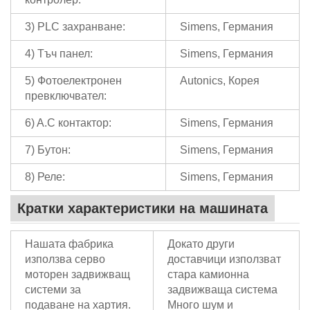
3) PLC захранване:
Simens, Германия
4) Тъч панел:
Simens, Германия
5) Фотоелектронен
Autonics, Корея
превключвател:
6) A.C контактор:
Simens, Германия
7) Бутон:
Simens, Германия
8) Реле:
Simens, Германия
Кратки характеристики на машината
Нашата фабрика
Докато други
използва серво
доставчици използват
моторен задвижващ
стара камионна
системи за
задвижваща система
подаване на хартия.
Много шум и