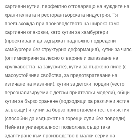
хартиени кутии, перфектно отговарящо на нуждите на
хранителната и ресторантьорската индустрия. Тя
превъзхожда при производството на широка гама
хартиени опаковки, като кутии за хамбургери
(проектирани да задържат надлъжно подредени
хамбургери без структурна деформация), кутии за чипс
(оптимизирани за лесно отваряне и запазване на
хрупкавостта на закуските), кутии за пържено пиле (с
масоустойчиви свойства, за предотвратяване на
изтичане на мазнини), кутии за детски порции (често
персонализируеми с детски приятелски модели), общи
кутии за бързо хранене (подходящи за различни ястия
за вкъщи) и кутии за бързо приготвяеми тестени ястия
(способни да издържат на горещи супи без повреди).
Нейната универсалност позволява също така
адаптиране към производство в малки серии на