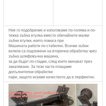
Ние го подобрихме и използваме по-голяма и по-
тежка зъбна втулка вместо обичайните малки
зъбни втулки, което помага при
Машината работи по-стабилно. Всички зъбни
колела са подложени на вторична обработка чрез
зъбна шлифовъчна машина,
за да бъдат по-гладки, след което минават през
закаляване. За тези части плащаме
допълнителни обработки
пари, защото искаме качеството да е перфектно.