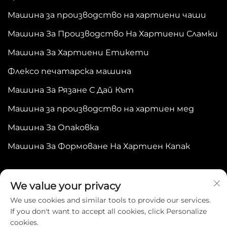
Машина за производство на хартиени чаши
Машина За Производство На Хартиени Сламки
Машина За Хартиени Етикети
Флексо печатарска машина
Машина За Рязане С Дай Кът
Машина за производство на хартиен мед
Машина За Опаковка
Машина За Формоване На Хартиен Капак
We value your privacy
We use cookies and similar tools to provide our services.
If you don't want to accept all cookies, click Personalize
Copyright © 2025 by WENZHOU BONJEE
cookies.