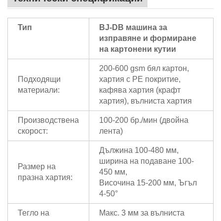
Тип
BJ-DB машина за
изправяне и формиране
на картонени кутии
200-600 gsm бял картон,
Подходящи
хартия с PE покритие,
материали:
кафява хартия (крафт
хартия), вълниста хартия
Производствена
100-200 бр./мин (двойна
скорост:
лента)
Дължина 100-480 мм,
ширина на подаване 100-
Размер на
450 мм,
празна хартия:
Височина 15-200 мм, Ъгъл
4-50°
Тегло на
Макс. 3 мм за вълниста