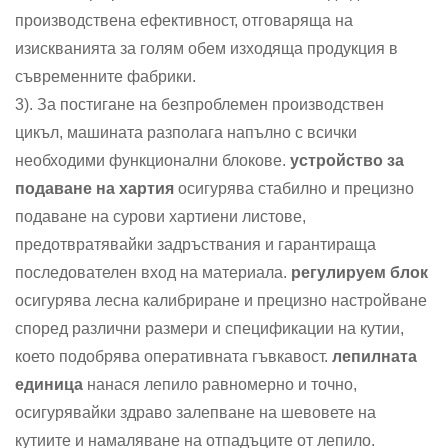
производствена ефективност, отговаряща на
изискванията за голям обем изходяща продукция в
съвременните фабрики.
3). За постигане на безпроблемен производствен
цикъл, машината разполага напълно с всички
необходими функционални блокове.
устройство за
подаване на хартия
осигурява стабилно и прецизно
подаване на сурови хартиени листове,
предотвратявайки задръствания и гарантираща
последователен вход на материала.
регулируем блок
осигурява лесна калибриране и прецизно настройване
според различни размери и спецификации на кутии,
което подобрява оперативната гъвкавост.
лепилната
единица
нанася лепило равномерно и точно,
осигурявайки здраво залепване на шевовете на
кутиите и намаляване на отпадъците от лепило.