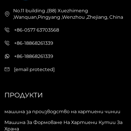
No.11 building ,(B8) Xuezhimeng
,Wanquan,Pingyang ,Wenzhou ,Zhejiang, China
+86-0577 63703568
+86-18868261339
+86-18868261339
[email protected]
ПРОДУКТИ
машина за производство на хартиени чинии
Машина За Формоване На Хартиени Кутии За
Храна