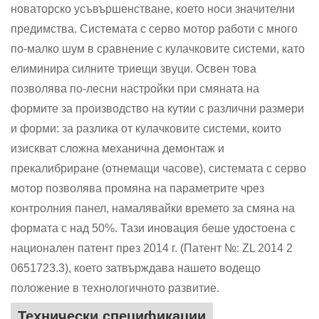
новаторско усъвършенстване, което носи значителни
предимства. Системата с серво мотор работи с много
по-малко шум в сравнение с кулачковите системи, като
елиминира силните триещи звуци. Освен това
позволява по-лесни настройки при смяната на
формите за производство на кутии с различни размери
и форми: за разлика от кулачковите системи, които
изискват сложна механична демонтаж и
прекалибриране (отнемащи часове), системата с серво
мотор позволява промяна на параметрите чрез
контролния панел, намалявайки времето за смяна на
формата с над 50%. Тази иновация беше удостоена с
национален патент през 2014 г. (Патент №: ZL 2014 2
0651723.3), което затвърждава нашето водещо
положение в технологичното развитие.
Технически спецификации