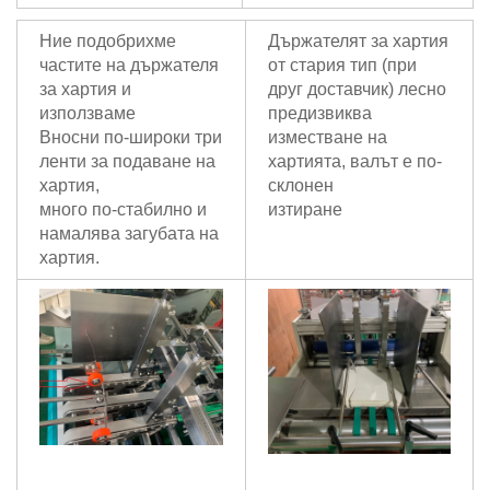
Ние подобрихме
Държателят за хартия
частите на държателя
от стария тип (при
за хартия и
друг доставчик) лесно
използваме
предизвиква
Вносни по-широки три
изместване на
ленти за подаване на
хартията, валът е по-
хартия,
склонен
много по-стабилно и
изтиране
намалява загубата на
хартия.