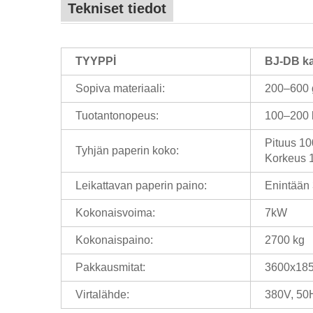
Tekniset tiedot
TYYPPİ
BJ-DB ka
Sopiva materiaali:
200–600 g
Tuotantonopeus:
100–200 k
Pituus 1
Tyhjän paperin koko:
Korkeus 
Leikattavan paperin paino:
Enintään 
Kokonaisvoima:
7kW
Kokonaispaino:
2700 kg
Pakkausmitat:
3600x18
Virtalähde:
380V, 50