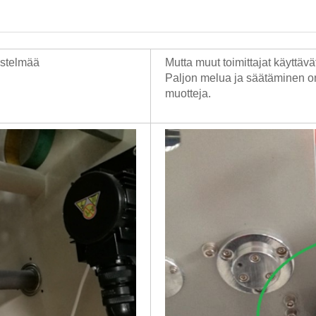
estelmää
Mutta muut toimittajat käyttäv
Paljon melua ja säätäminen o
muotteja.