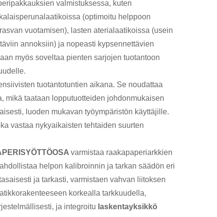
 paperipakkauksien valmistuksessa, kuten
skalaisperunalaatikoissa (optimoitu helppoon
rasvan vuotamisen), lasten aterialaatikoissa (usein
yötäviin annoksiin) ja nopeasti kypsennettävien
daan myös soveltaa pienten sarjojen tuotantoon
uudelle.
nsiivisten tuotantotuntien aikana. Se noudattaa
lla, mikä taataan lopputuotteiden johdonmukaisen
aisesti, luoden mukavan työympäristön käyttäjille.
joka vastaa nykyaikaisten tehtaiden suurten
APERISYÖTTÖOSA
varmistaa raakapaperiarkkien
ahdollistaa helpon kalibroinnin ja tarkan säädön eri
 tasaisesti ja tarkasti, varmistaen vahvan liitoksen
aatikkorakenteeseen korkealla tarkkuudella,
rjestelmällisesti, ja integroitu
laskentayksikkö