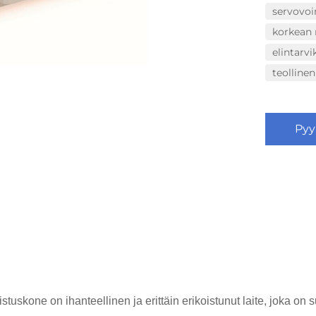
servovo
korkean
elintarv
teolline
Pyy
tuskone on ihanteellinen ja erittäin erikoistunut laite, joka on 