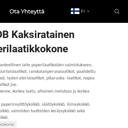
Ota Yhteyttä
FI
B Kaksiratainen
rilaatikkokone
hanteellinen laite paperilaatikoiden valmistukseen,
urilaislaatikot, ranskalaisperunalaatikot, paahdettu
kot, lasten
aterialaatikot, pikaruoka -laatikot, nopea
atikot jne.
kenne, korkea laatu, alhainen melutaso ja korkea
n paperinsyöttöyksikkö, säätöyksikkö, liimayksikkö,
ikkö, valmiiden tuotteiden keräysyksikkö sekä
ikkö.
skokone