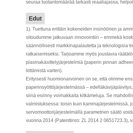
seuraa tuotantomäärää tarkasti reaaliajassa, helpott
Edut
1). Tuettuna erittäin kokeneiden insinöörien ja amm
sitoudumme jatkuvaan innovointiin – emmekä koska
säännöllisesti markkinapalautetta ja teknologisia 
ratkaisemiseksi. Tarjoamme myös joustavia räätälö
plasmakäsittelyjärjestelmiä (paperin pinnan adhe
liittämistä varten).
Erityisesti huomionarvoinen on se, että olimme en
paperinsyöttöjärjestelmässä – edelläkävijäpäivitys,
siinä esiinny voimakkaita kitkämeluja. Se mahdoll
valmistuksessa: toisin kuin kammajärjestelmissä, j
servomoottorijärjestelmällä parametrien säätö void
vuonna 2014 (Patenttinro: ZL 2014 2 0651723.3),