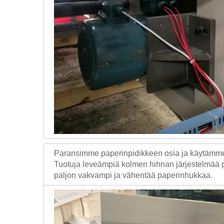
Paransimme paperinpidikkeen osia ja käytämm
Tuotuja leveämpiä kolmen hihnan järjestelmää p
paljon vakvampi ja vähentää paperinhukkaa.