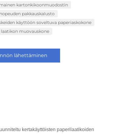
imainen kartonkikoonmuodostin
 nopeuden pakkauskalusto
ikkeiden käyttöön soveltuva paperiaskokone
n laatikon muovauskone
nnön lähettäminen
suunniteltu kertakäyttöisten paperilaatikoiden