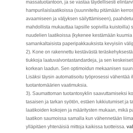
massatuotantoon, ja se vastaa täydellisesti elintarv
hampurilaislaatikoissa (suunniteltu pitämään kerro
avaamiseen ja väljyksen säilyttämiseen), paahdetun
mahdollista mukauttaa lapsille sopivilla kuistoilla)
nuudelien laatikoissa (kykenee kestämään kuumia k
samankaltaisista paperipakkauksista kevyisiin välip
2). Kone on rakennettu kestävästä teräskehyksestä,
tiukkoja laatuvalvontastandardeja, ja sen keskeise
korkean laadun. Sen optimoidun mekaanisen suunnitt
Lisäksi täysin automatisoitu työprosessi vähentää i
tuotantomäärien vaatimuksia.
3). Saumattoman tuotantosyklin saavuttamiseksi kone 
tasaisen ja tarkan syötön, estäen lukkiutumiset ja
laatikoiden kokojen ja määritysten mukaan, mikä pa
laatikon saumoissa samalla kun vähennetään liim
ylläpitäen yhtenäisiä mittoja kaikissa tuotteissa.
va