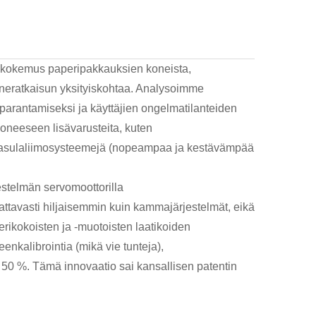
nen kokemus paperipakkauksien koneista,
neratkaisun yksityiskohtaa. Analysoimme
parantamiseksi ja käyttäjien ongelmatilanteiden
oneeseen lisävarusteita, kuten
uumasulaliimosysteemejä (nopeampaa ja kestävämpää
estelmän servomoottorilla
mattavasti hiljaisemmin kuin kammajärjestelmät, eikä
rikokoisten ja -muotoisten laatikoiden
nkalibrointia (mikä vie tunteja),
 50 %. Tämä innovaatio sai kansallisen patentin