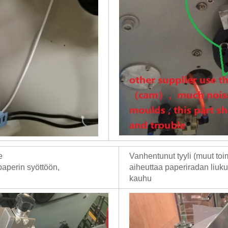
e
Vanhentunut tyyli (muut toi
aperin syöttöön,
aiheuttaa paperiradan liukum
kauhu