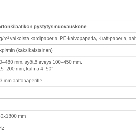
rtonkilaatikon pystytysmuovauskone
/m² valkoista kardipaperia, PE-kalvopaperia, Kraft-paperia, aa
pl/min (kaksikaistainen)
00–480 mm, syöttöleveys 100–450 mm,
15–200 mm, kulma 4–50°
3 mm aaltopaperille
50x1800 mm
Hz