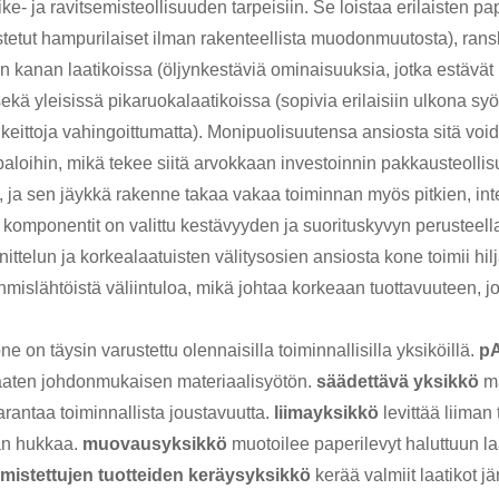
ike- ja ravitsemisteollisuuden tarpeisiin. Se loistaa erilaisten
stetut hampurilaiset ilman rakenteellista muodonmuutosta), ran
 kanan laatikoissa (öljynkestäviä ominaisuuksia, jotka estävät 
 sekä yleisissä pikaruokalaatikoissa (sopivia erilaisiin ulkona s
eittoja vahingoittumatta). Monipuolisuutensa ansiosta sitä voi
aloihin, mikä tekee siitä arvokkaan investoinnin pakkausteollis
 ja sen jäykkä rakenne takaa vakaa toiminnan myös pitkien, inte
t komponentit on valittu kestävyyden ja suorituskyvyn perustee
elun ja korkealaatuisten välitysosien ansiosta kone toimii hilj
hmislähtöistä väliintuloa, mikä johtaa korkeaan tuottavuuteen, 
on täysin varustettu olennaisilla toiminnallisilla yksiköillä.
p
 taaten johdonmukaisen materiaalisyötön.
säädettävä yksikkö
m
rantaa toiminnallista joustavuutta.
liimayksikkö
levittää liiman
an hukkaa.
muovausyksikkö
muotoilee paperilevyt haluttuun l
lmistettujen tuotteiden keräysyksikkö
kerää valmiit laatikot jä