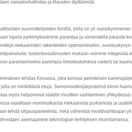
aen varastonhallintaa ja tilausten täyttämistä.
attilaisten suunnittelijoiden tiimillä, joilla on yli vuosikymme
an lopeta pyrkimyksiämme parantaa ja viimeistellä jokaista ko
trendejä mekaanisten rakenteiden optimoimiseksi, suorituskyvyn 
intipalveluita: tuotantovaatimusten mukaan voimme integroida k
esion parantamiseksi parempia liimoitustuloksia varten) tai k
simmäinen tehdas Kiinassa, joka korvasi perinteisen kammajärj
 jolla on merkittäviä etuja. Servomoottorijärjestelmä toimii huo
istaa myös helpommat säädöt muottien vaihtamisen yhteydessä e
oissa vaaditaan monimutkaista mekaanista purkamista ja uudellee
aan tehdä ohjauspaneelista, mikä vähentää muottivaihtoajan yli
 vahvistaen asemaamme teknologian kehityksen eturintamassa.