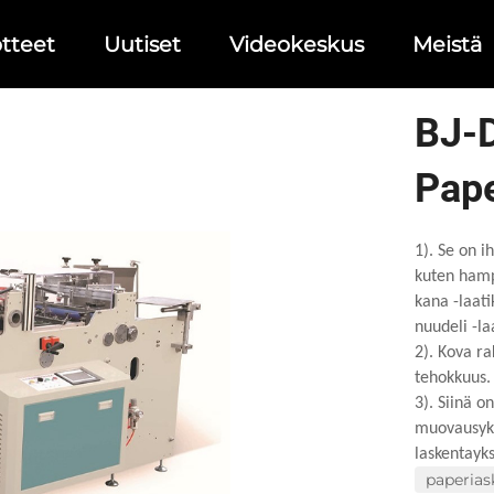
tteet
Uutiset
Videokeskus
Meistä
BJ-D
Pape
1). Se on i
kuten hamp
kana -laati
nuudeli -la
2). Kova ra
tehokkuus.
3). Siinä o
muovausyks
laskentayks
paperia