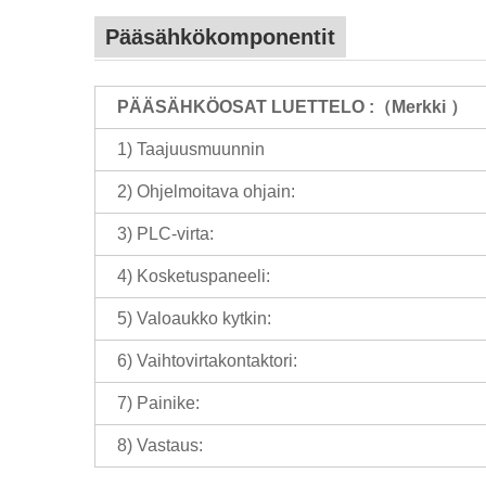
Pääsähkökomponentit
PÄÄSÄHKÖOSAT LUETTELO
:（
Merkki
）
1) Taajuusmuunnin
2) Ohjelmoitava ohjain:
3) PLC-virta:
4) Kosketuspaneeli:
5) Valoaukko kytkin:
6) Vaihtovirtakontaktori:
7) Painike:
8) Vastaus: