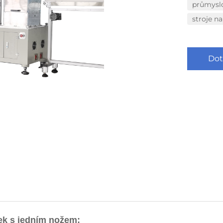
průmyslo
stroje n
Dot
ek s jedním nožem: