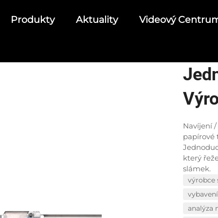
Produkty
Aktuality
Videový Centru
Jedn
Výro
Slá
Navíjení 
papírové 
Jednoduc
který řež
slámek.
výrobce 
vybavení
analýza 