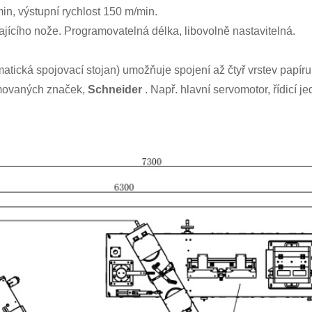
in, výstupní rychlost 150 m/min.
jícího nože. Programovatelná délka, libovolně nastavitelná.
tická spojovací stojan) umožňuje spojení až čtyř vrstev papíru
omovaných značek,
Schneider
. Např. hlavní servomotor, řídicí 