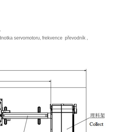
.
jednotka servomotoru,
frekvence
převodník
,