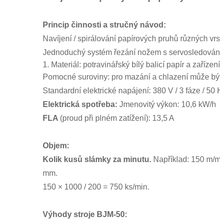
Princip činnosti a stručný návod:
Navíjení / spirálování papírových pruhů různých vrs
Jednoduchý systém řezání nožem s servosledováním
1. Materiál: potravinářský bílý balicí papír a zaříze
Pomocné suroviny: pro mazání a chlazení může být n
Standardní elektrické napájení: 380 V / 3 fáze / 50
Elektrická spotřeba:
Jmenovitý výkon: 10,6 kW/h
FLA
(proud při plném zatížení): 13,5 A
Objem:
Kolik kusů slámky za minutu.
Například: 150 m/m
mm.
150 × 1000 / 200 = 750 ks/min.
Výhody stroje BJM-50: