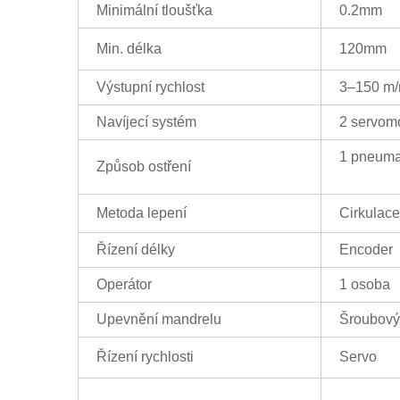
Minimální tloušťka
0.2mm
Min. délka
120mm
Výstupní rychlost
3–150 m/
Navíjecí systém
2 servomo
1 pneumat
Způsob ostření
Metoda lepení
Cirkulace
Řízení délky
Encoder
Operátor
1 osoba
Upevnění mandrelu
Šroubový
Řízení rychlosti
Servo