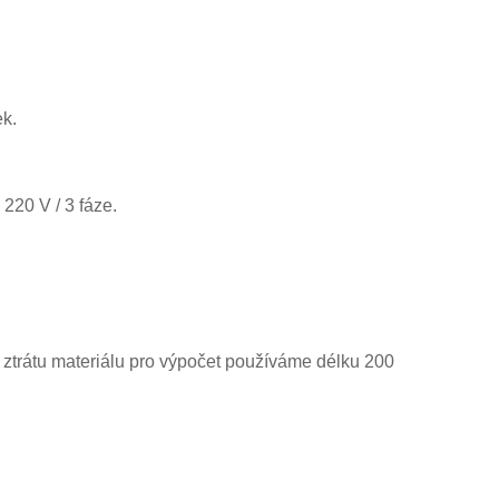
ek.
 220 V / 3 fáze.
ztrátu materiálu pro výpočet používáme délku 200