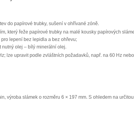
tev do papírové trubky, sušení v ohřívané zóně.
, který řeže papírové trubky na malé kousky papírových slám
ní pro lepení bez lepidla a bez ohřevu;
utný olej – bílý minerální olej.
 Hz; lze upravit podle zvláštních požadavků, např. na 60 Hz nebo
in, výroba slámek o rozměru 6 × 197 mm. S ohledem na určitou 